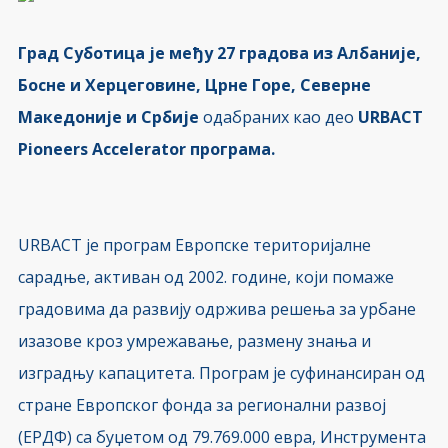
Град
Суботица је међу 27 градова из Албаније,
Босне и Херцеговине, Црне Горе, Северне
Македоније и Србије
одабраних као део
URBACT
Pioneers Accelerator програма.
URBACT је програм Европске територијалне
сарадње, активан од 2002. године, који помаже
градовима да развију одржива решења за урбане
изазове кроз умрежавање, размену знања и
изградњу капацитета. Програм је суфинансиран од
стране Европског фонда за регионални развој
(ЕРДФ) са буџетом од 79.769.000 евра, Инструмента