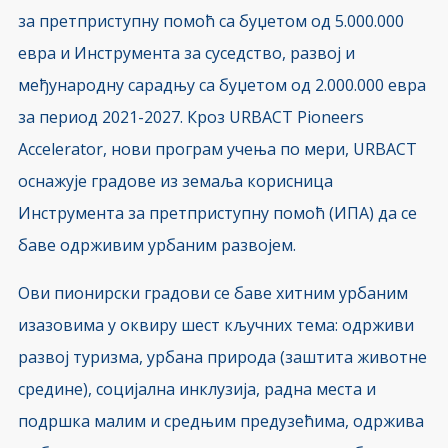
за претприступну помоћ са буџетом од 5.000.000
евра и Инструмента за суседство, развој и
међународну сарадњу са буџетом од 2.000.000 евра
за период 2021-2027. Кроз URBACT Pioneers
Accelerator, нови програм учења по мери, URBACT
оснажује градове из земаља корисница
Инструмента за претприступну помоћ (ИПА) да се
баве одрживим урбаним развојем.
Ови пионирски градови се баве хитним урбаним
изазовима у оквиру шест кључних тема: одрживи
развој туризма, урбана природа (заштита животне
средине), социјална инклузија, радна места и
подршка малим и средњим предузећима, одржива