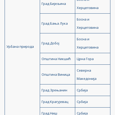
Град Бијељина
Херцеговина
Босна и
Град Бања Лука
Херцеговина
Босна и
Град Добој
Урбана природа
Херцеговина
Општина Никшић
Црна Гора
Северна
Општина Виница
Македонија
Град Зрењанин
Србија
Град Крагујевац
Србија
Град Ниш
Србија