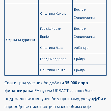
Босна и
Општина Какањ
Херцеговина
Град Широки
Босна и
Бријег
Херцеговина
Одрживи туризам
Општина Љеш
Албанија
Град Смедерево
Србија
Општина Сента
Србија
Сваки град учесник ће добити
35.000 евра
финансирања
ЕУ путем URBACT-а, како би се
подржало њихово учешће у програму, укључујући и
спровођење пилот акција малог обима које