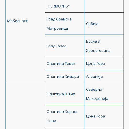
,,PERMUPHS''
Град Сремска
Мобилност
Србија
Митровица
Босна и
Град Тузла
Херцеговина
Општина Тиват
Црна Гора
Општина Химара
Албанија
Северна
Општина Штип
Македонија
Општина Херцег
Црна Гора
Нови