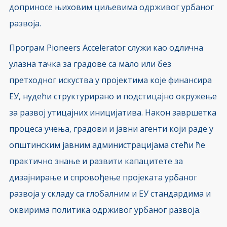
доприносе њиховим циљевима одрживог урбаног
развоја.
Програм Pioneers Accelerator служи као одлична
улазна тачка за градове са мало или без
претходног искуства у пројектима које финансира
ЕУ, нудећи структурирано и подстицајно окружење
за развој утицајних иницијатива. Након завршетка
процеса учења, градови и јавни агенти који раде у
општинским јавним администрацијама стећи ће
практично знање и развити капацитете за
дизајнирање и спровођење пројеката урбаног
развоја у складу са глобалним и ЕУ стандардима и
оквирима политика одрживог урбаног развоја.