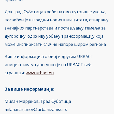
Док град Суботица креће на ово путовање учења,
посвећен је изградњи нових капацитета, стварању
значајних партнерстава и постављању темеља за
дугорочну, одрживу урбану трансформацију која
може инспирисати сличне напоре широм региона.
Више информација о овој и другим URBACT
иницијативама доступно је на URBACT веб
страници:
www.urbact.eu
За више информација:
Милан Марјанов, Град Суботица
milan.marjanov@urbanizamsu.rs