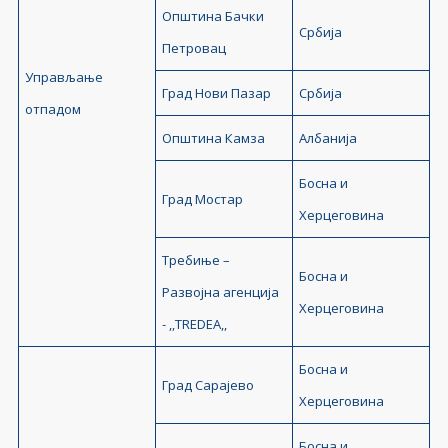
Општина Бачки
Србија
Петровац
Управљање
Град Нови Пазар
Србија
отпадом
Општина Камза
Албанија
Босна и
Град Мостар
Херцеговина
Требиње –
Босна и
Развојна агенција
Херцеговина
- ,,TREDEA,,
Босна и
Град Сарајево
Херцеговина
Босна и