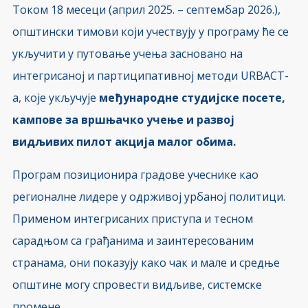
Током 18 месеци (април 2025. – септембар 2026.),
општински тимови који учествују у програму ће се
укључити у путовање учења засновано на
интегрисаној и партиципативној методи URBACT-
а, које укључује
међународне студијске посете,
кампове за вршњачко учење и развој
видљивих пилот акција малог обима.
Програм позиционира градове учеснике као
регионалне лидере у одрживој урбаној политици.
Применом интегрисаних приступа и тесном
сарадњом са грађанима и заинтересованим
странама, они показују како чак и мале и средње
општине могу спровести видљиве, системске
промене.