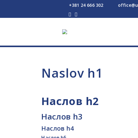
+381 24 666 302
office@u




Naslov h1
Наслов h2
Наслов h3
Наслов h4
Наслов h5