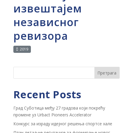
извештајем
независног
ревизора
2019
Претрага
Recent Posts
Град Суботица међу 27 градова који покрећу
промене уз Urbact Pioneers Accelerator
Конкурс за израду идејног решења спортсе хале
План детаљне регулације за формирање новог