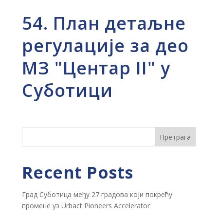
54. План детаљне
регулације за део
МЗ "Центар II" у
Суботици
Претрага
Recent Posts
Град Суботица међу 27 градова који покрећу
промене уз Urbact Pioneers Accelerator