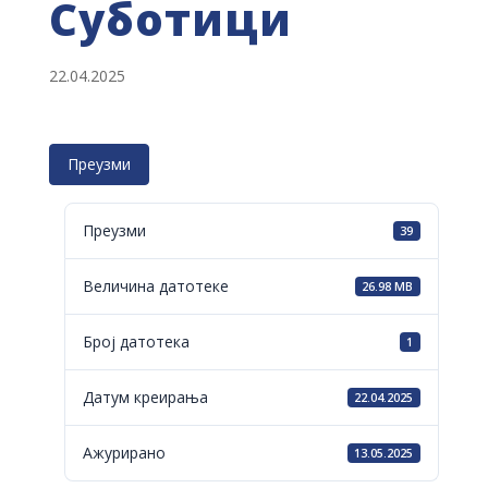
Суботици
22.04.2025
Преузми
Преузми
39
Величина датотеке
26.98 MB
Број датотека
1
Датум креирања
22.04.2025
Ажурирано
13.05.2025