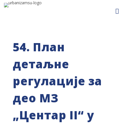
54. План
детаљне
регулације за
део МЗ
„Центар II“ у