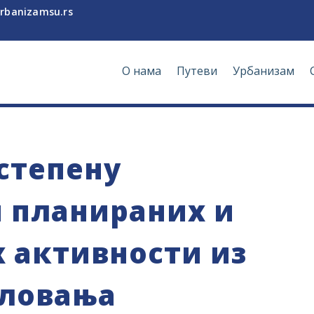
rbanizamsu.rs
О нама
Путеви
Урбанизам
 степену
 планираних и
 активности из
словања