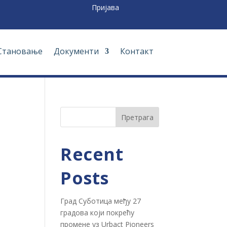
Пријава
Становање
Документи
Контакт
Претрага
Recent
Posts
Град Суботица међу 27
градова који покрећу
промене уз Urbact Pioneers