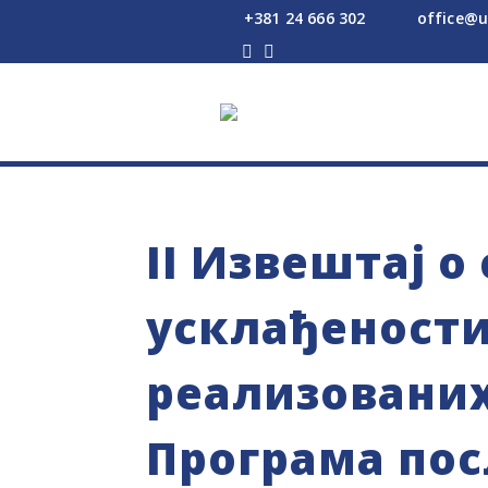
+381 24 666 302
office@u




II Извештај о
усклађености
реализованих
Програма по