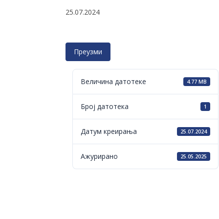
25.07.2024
Преузми
Величина датотеке
4.77 MB
Број датотека
1
Датум креирања
25.07.2024
Ажурирано
25.05.2025