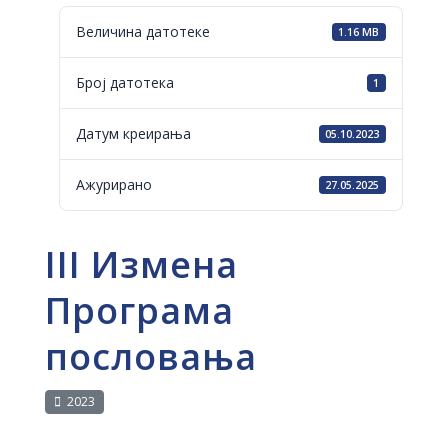
Величина датотеке
1.16 MB
Број датотека
1
Датум креирања
05.10.2023
Ажурирано
27.05.2025
III Измена
Програма
пословања
2023