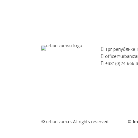
Трг републике 

office@urbaniza

+381(0)24-666-

© urbanizam.rs All rights reserved.
© Im