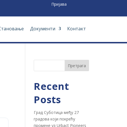
Пријава
Становање
Документи
Контакт
Претрага
Recent
Posts
Град Суботица међу 27
градова који покрећу
промене уз Urbact Pioneers