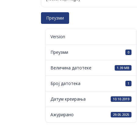
Преузми
Version
Преузми
0
Величина датотеке
1.39 MB
Број датотека
1
Датум креирања
10.10.2019
Ажурирано
29.05.2025