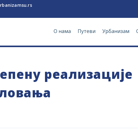
rbanizamsu.rs
О нама
Путеви
Урбанизам
тепену реализације
словања