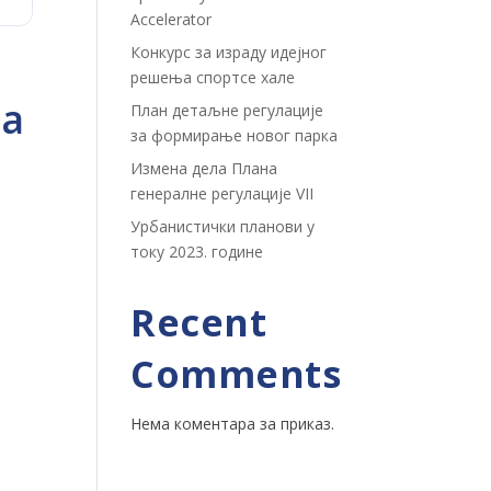
Accelerator
Конкурс за израду идејног
решења спортсе хале
ма
План детаљне регулације
за формирање новог парка
Измена дела Плана
генералне регулације VII
Урбанистички планови у
току 2023. године
Recent
Comments
Нема коментара за приказ.