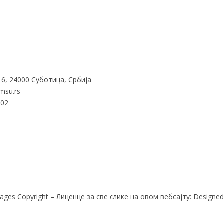
16, 24000 Суботица, Србија
msu.rs
302
ages Copyright – Лиценце за све слике на овом вебсајту: Designed b