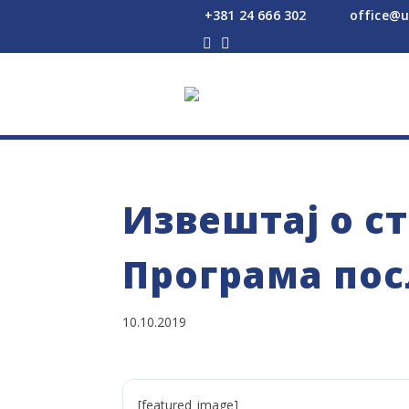
+381 24 666 302
office@u




Извештај о с
Програма по
10.10.2019
[featured_image]