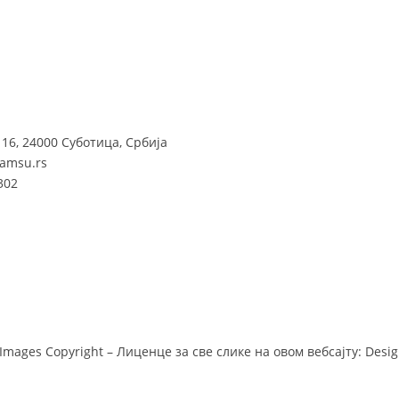
16, 24000 Суботица, Србија
zamsu.rs
302
Images Copyright – Лиценце за све слике на овом вебсајту: Design