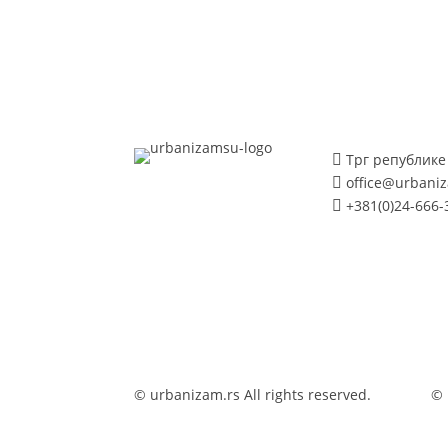
Трг републике 

office@urbani

+381(0)24-666-

© urbanizam.rs All rights reserved.
© 