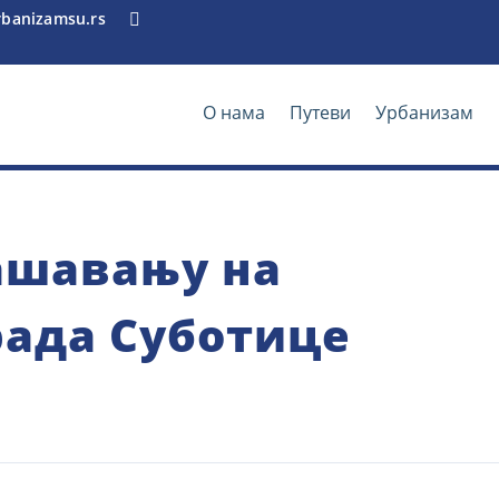
rbanizamsu.rs

О нама
Путеви
Урбанизам
ашавању на
рада Суботице