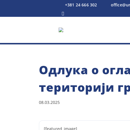
+381 24 666 302
office@u



Одлука о огл
територији г
08.03.2025
[featured_image]