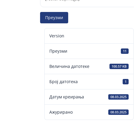
Преузми
Version
Преузми
11
Величина датотеке
100.57 KB
Број датотека
1
Датум креирања
08.03.2025
Ажурирано
08.03.2025