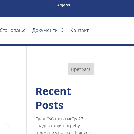
Пријава
Становање
Документи
Контакт
Претрага
Recent
Posts
Град Суботица међу 27
градова који покрећу
промене уз Urbact Pioneers