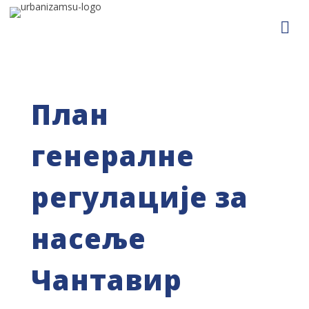
План
генералне
регулације за
насеље
Чантавир