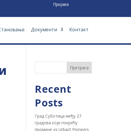
Пријава
Становање
Документи
Контакт
и
Претрага
Recent
Posts
Град Суботица међу 27
градова који покрећу
промене уз Urbact Pioneers