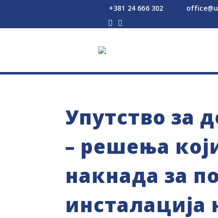
+381 24 666 302
office@u




Упутство за 
– решења кој
накнада за п
инсталација 