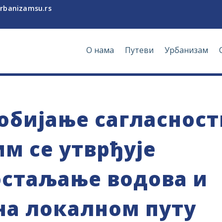
rbanizamsu.rs
О нама
Путеви
Урбанизам
добијање сагласност
им се утврђује
остаљање водова и
на локалном путу