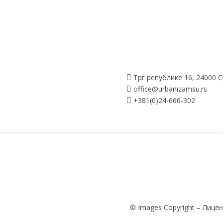
Трг републике 16, 24000 

office@urbanizamsu.rs

+381(0)24-666-302

© Images Copyright – Лицен