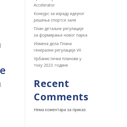
Accelerator
Конкурс за израду идејног
решења спортсе хале
План детаљне регулације
за формирање новог парка
а
Измена дела Плана
генералне регулације VII
Урбанистички планови у
току 2023. године
е
а
Recent
Comments
Нема коментара за приказ.