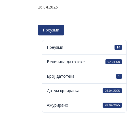
26.04.2025
Преузми
Преузми
14
Величина датотеке
92.01 KB
Број датотека
1
Датум креирања
26.04.2025
Ажурирано
28.04.2025