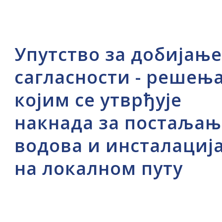
Упутство за добијање
сагласности - решењ
којим се утврђује
накнада за постаљањ
водова и инсталациј
на локалном путу